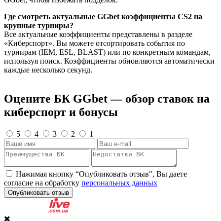
Где смотреть актуальные GGbet коэффициенты CS2 на
крупные турниры?
Все актуальные коэффициенты представлены в разделе
«Киберспорт». Вы можете отсортировать события по
турнирам (IEM, ESL, BLAST) или по конкретным командам,
используя поиск. Коэффициенты обновляются автоматически
каждые несколько секунд.
Оцените БК GGbet — обзор ставок на
киберспорт и бонусы
5
4
3
2
1
Нажимая кнопку “Опубликовать отзыв", Вы даете
согласие на обработку
персональных данных
Опубликовать отзыв