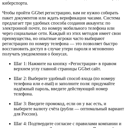
киберспорта.
Чтобы пройти GGbet регистрацию, вам не нужно собирать
пакет документов или ждать верификации часами. Система
предлагает три удобных способа создания аккаунта: по
электронной почте, по номеру мобильного телефона или
через социальные сети. Каждый из этих методов имеет свои
преимущества, но опытные игроки часто выбирают
регистрацию по номеру телефона — это позволяет быстро
восстановить доступ в случае утери пароля и мгновенно
получать уведомления о бонусах.
Шаг 1: Нажмите на кнопку «Регистрация» в правом
верхнем углу главной страницы GGbet сайт.
Шаг 2: Выберите удобный способ входа (по номеру
телефона или e-mail) и заполните поля: придумайте
надёжный пароль, введите действующий номер
телефона.
Шаг 3: Введите промокод, если он у вас есть, и
выберите валюту счёта (рубли — оптимальный вариант
для России).
Шаг 4: Подтвердите согласие с правилами компании и