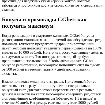
практика для надёжных букмекерских контор, которые
заботятся о постоянном доступе своих клиентов к средствам и
ставкам.
Бонусы и промокоды GGbet: как
получить максимум
Когда речь заходит о стартовом капитале, GGbet бонус за
регистрацию становится главной темой для обсуждения среди
новичков. Букмекер предлагает щедрый приветственный
пакет, который позволяет увеличить первый депозит на 100%
вплоть до 10 000 рублей. Но это не просто «халявные» деньги,
как думают многие. Это инструмент, который требует
правильного использования. Чтобы активировать GGbet
бонус за регистрацию, необходимо пополнить счёт на сумму
от 500 рублей в течение первых 7 дней после создания
аккаунта.
Важно понимать механику отыгрыша. Полученный бонус
нельзя вывести сразу — он поступает на специальный
бонусный счёт. Для того чтобы перевести его в реальные
деньги и вывести на карту, необходимо совершить ряд ставок
с определённым коэффициентом (обычно от 1.5 и выше) в
течение 30 дней. Например, если вы получили 5000 рублей