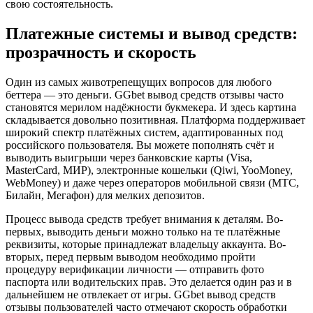
свою состоятельность.
Платежные системы и вывод средств:
прозрачность и скорость
Один из самых животрепещущих вопросов для любого
беттера — это деньги. GGbet вывод средств отзывы часто
становятся мерилом надёжности букмекера. И здесь картина
складывается довольно позитивная. Платформа поддерживает
широкий спектр платёжных систем, адаптированных под
российского пользователя. Вы можете пополнять счёт и
выводить выигрыши через банковские карты (Visa,
MasterCard, МИР), электронные кошельки (Qiwi, YooMoney,
WebMoney) и даже через операторов мобильной связи (МТС,
Билайн, Мегафон) для мелких депозитов.
Процесс вывода средств требует внимания к деталям. Во-
первых, выводить деньги можно только на те платёжные
реквизиты, которые принадлежат владельцу аккаунта. Во-
вторых, перед первым выводом необходимо пройти
процедуру верификации личности — отправить фото
паспорта или водительских прав. Это делается один раз и в
дальнейшем не отвлекает от игры. GGbet вывод средств
отзывы пользователей часто отмечают скорость обработки