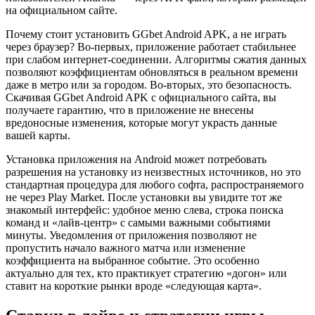
на официальном сайте.
Почему стоит установить GGbet Android APK, а не играть
через браузер? Во-первых, приложение работает стабильнее
при слабом интернет-соединении. Алгоритмы сжатия данных
позволяют коэффициентам обновляться в реальном времени
даже в метро или за городом. Во-вторых, это безопасность.
Скачивая GGbet Android APK с официального сайта, вы
получаете гарантию, что в приложение не внесены
вредоносные изменения, которые могут украсть данные
вашей карты.
Установка приложения на Android может потребовать
разрешения на установку из неизвестных источников, но это
стандартная процедура для любого софта, распространяемого
не через Play Market. После установки вы увидите тот же
знакомый интерфейс: удобное меню слева, строка поиска
команд и «лайв-центр» с самыми важными событиями
минуты. Уведомления от приложения позволяют не
пропустить начало важного матча или изменение
коэффициента на выбранное событие. Это особенно
актуально для тех, кто практикует стратегию «догон» или
ставит на короткие рынки вроде «следующая карта».