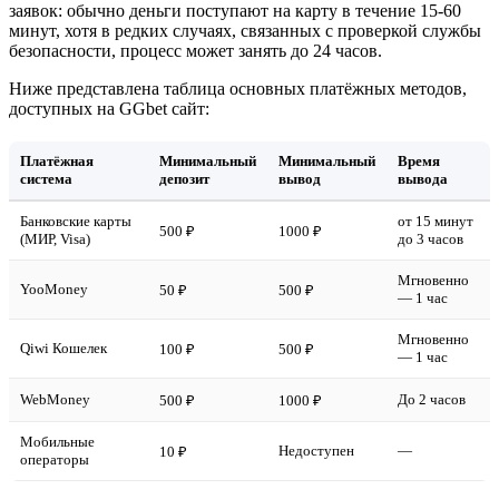
заявок: обычно деньги поступают на карту в течение 15-60
минут, хотя в редких случаях, связанных с проверкой службы
безопасности, процесс может занять до 24 часов.
Ниже представлена таблица основных платёжных методов,
доступных на GGbet сайт:
Платёжная
Минимальный
Минимальный
Время
система
депозит
вывод
вывода
Банковские карты
от 15 минут
500 ₽
1000 ₽
(МИР, Visa)
до 3 часов
Мгновенно
YooMoney
50 ₽
500 ₽
— 1 час
Мгновенно
Qiwi Кошелек
100 ₽
500 ₽
— 1 час
WebMoney
До 2 часов
500 ₽
1000 ₽
Мобильные
Недоступен
—
10 ₽
операторы