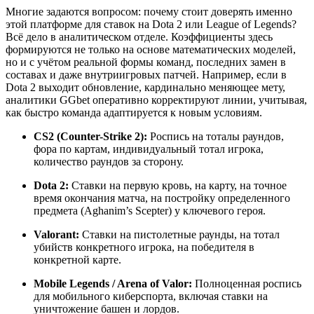
Многие задаются вопросом: почему стоит доверять именно
этой платформе для ставок на Dota 2 или League of Legends?
Всё дело в аналитическом отделе. Коэффициенты здесь
формируются не только на основе математических моделей,
но и с учётом реальной формы команд, последних замен в
составах и даже внутриигровых патчей. Например, если в
Dota 2 выходит обновление, кардинально меняющее мету,
аналитики GGbet оперативно корректируют линии, учитывая,
как быстро команда адаптируется к новым условиям.
CS2 (Counter-Strike 2):
Роспись на тоталы раундов,
фора по картам, индивидуальный тотал игрока,
количество раундов за сторону.
Dota 2:
Ставки на первую кровь, на карту, на точное
время окончания матча, на постройку определенного
предмета (Aghanim’s Scepter) у ключевого героя.
Valorant:
Ставки на пистолетные раунды, на тотал
убийств конкретного игрока, на победителя в
конкретной карте.
Mobile Legends / Arena of Valor:
Полноценная роспись
для мобильного киберспорта, включая ставки на
уничтожение башен и лордов.