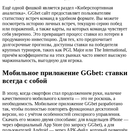
Ещё одной фишкой является раздел «Киберспортивная
аналитика». GGbet сайт предоставляет пользователям
статистику встреч команд в удобном формате. Вы можете
посмотреть историю личных встреч, текущую серию побед
или поражений, а также карты, на которых команда чувствует
себя уверенно. Это превращает процесс ставки из лотереи в
продуманную инвестицию. Для тех, кто предпочитает
долгосрочные прогнозы, доступны ставки на победителя
крупных турниров, таких как PGL Major или The International,
причём коэффициенты на этих рынках часто имеют высокую
маржинальность, выгодную для игрока.
Мобильное приложение GGbet: ставки
всегда с собой
В эпоху, когда смартфон стал продолжением руки, наличие
качественного мобильного клиента — это не роскошь, а
необходимость. Мобильное приложение GGbet разработано
так, чтобы полностью повторять функционал десктопной
версии, но с учётом особенностей сенсорного управления.
Скачать его можно двумя способами: для владельцев iPhone —
через официальный App Store (по запросу GGbet), а для
пользователей Android — через APK-файл, который размещён