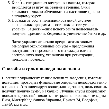
Баллы – специальная внутренняя валюта, которая
зачисляется за игру на реальные гривны. Очки
лояльности можно обменивать на настоящие грн. по
выгодному курсу.
Подарки за рост в привилегированной системе –
специальная программа, состоящая из статусов и
уровней. За достижение нового ранга пользователь
получает фриспины, бездепозит, увеличение банка и др.
Часто украинские казино предлагают активным
гемблерам эксклюзивные бонусы – предложения
поступают от персонального менеджера или на
электронную почту, указанную при регистрации,
приходит промокод.
Способы и сроки вывода выигрыша
В рейтинг украинских казино вошли те заведения, которые
позволяют проводить финансовые операции непосредственно
в гривнах. Это нивелирует конвертацию, значит, пользователь
получит полную сумму на баланс. Лучшие клубы предлагают
пополнять депозит/выводить выигрыш на пластиковые карты
Виза, МастерКард банков Украины, Приват 24, Водафон,
ЛайфСелл и др.