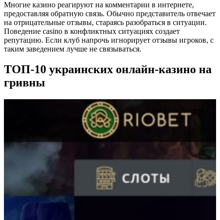
Многие казино реагируют на комментарии в интернете,
предоставляя обратную связь. Обычно представитель отвечает
на отрицательные отзывы, стараясь разобраться в ситуации.
Поведение casino в конфликтных ситуациях создает
репутацию. Если клуб напрочь игнорирует отзывы игроков, с
таким заведением лучше не связываться.
ТОП-10 украинских онлайн-казино на
гривны