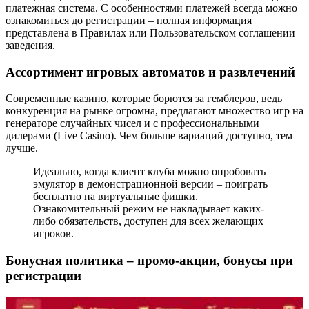
платежная система. С особенностями платежей всегда можно
ознакомиться до регистрации – полная информация
представлена в Правилах или Пользовательском соглашении
заведения.
Ассортимент игровых автоматов и развлечений
Современные казино, которые борются за гемблеров, ведь
конкуренция на рынке огромна, предлагают множество игр на
генераторе случайных чисел и с профессиональными
дилерами (Live Casino). Чем больше вариаций доступно, тем
лучше.
Идеально, когда клиент клуба можно опробовать
эмулятор в демонстрационной версии – поиграть
бесплатно на виртуальные фишки.
Ознакомительный режим не накладывает каких-
либо обязательств, доступен для всех желающих
игроков.
Бонусная политика – промо-акции, бонусы при
регистрации