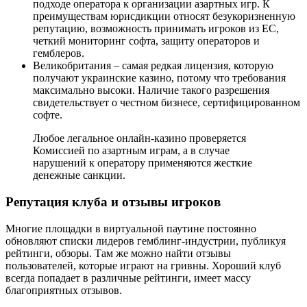
подходе оператора к организации азартных игр. К
преимуществам юрисдикции относят безукоризненную
репутацию, возможность принимать игроков из ЕС,
четкий мониторинг софта, защиту операторов и
гемблеров.
Великобритания – самая редкая лицензия, которую
получают украинские казино, потому что требования
максимально высоки. Наличие такого разрешения
свидетельствует о честном бизнесе, сертифицированном
софте.
Любое легальное онлайн-казино проверяется
Комиссией по азартным играм, а в случае
нарушений к оператору применяются жесткие
денежные санкции.
Репутация клуба и отзывы игроков
Многие площадки в виртуальной паутине постоянно
обновляют списки лидеров гемблинг-индустрии, публикуя
рейтинги, обзоры. Там же можно найти отзывы
пользователей, которые играют на гривны. Хороший клуб
всегда попадает в различные рейтинги, имеет массу
благоприятных отзывов.