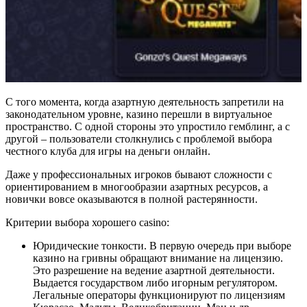
С того момента, когда азартную деятельность запретили на
законодательном уровне, казино перешли в виртуальное
пространство. С одной стороны это упростило гемблинг, а с
другой – пользователи столкнулись с проблемой выбора
честного клуба для игры на деньги онлайн.
Даже у профессиональных игроков бывают сложности с
ориентированием в многообразии азартных ресурсов, а
новички вовсе оказываются в полной растерянности.
Критерии выбора хорошего casino:
Юридические тонкости. В первую очередь при выборе
казино на гривны обращают внимание на лицензию.
Это разрешение на ведение азартной деятельности.
Выдается государством либо игорным регулятором.
Легальные операторы функционируют по лицензиям