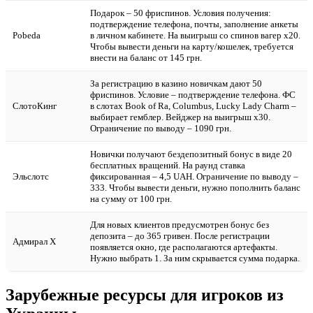
Подарок – 50 фриспинов. Условия получения:
подтверждение телефона, почты, заполнение анкеты
Pobeda
в личном кабинете. На выигрыш со спинов вагер х20.
Чтобы вывести деньги на карту/кошелек, требуется
внести на баланс от 145 грн.
За регистрацию в казино новичкам дают 50
фриспинов. Условие – подтверждение телефона. ФС
СлотоКинг
в слотах Book of Ra, Columbus, Lucky Lady Charm –
выбирает гемблер. Вейджер на выигрыш х30.
Ограничение по выводу – 1090 грн.
Новички получают бездепозитный бонус в виде 20
бесплатных вращений. На раунд ставка
Эльслотс
фиксированная – 4,5 UAH. Ограничение по выводу –
333. Чтобы вывести деньги, нужно пополнить баланс
на сумму от 100 грн.
Для новых клиентов предусмотрен бонус без
депозита – до 365 гривен. После регистрации
Адмирал Х
появляется окно, где располагаются артефакты.
Нужно выбрать 1. За ним скрывается сумма подарка.
Зарубежные ресурсы для игроков из