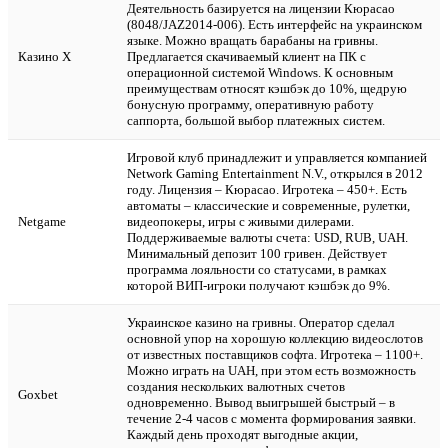
Деятельность базируется на лицензии Кюрасао
(8048/JAZ2014-006). Есть интерфейс на украинском
языке. Можно вращать барабаны на гривны.
Казино Х
Предлагается скачиваемый клиент на ПК с
операционной системой Windows. К основным
преимуществам относят кэшбэк до 10%, щедрую
бонусную программу, оперативную работу
саппорта, большой выбор платежных систем.
Игровой клуб принадлежит и управляется компанией
Network Gaming Entertainment N.V., открылся в 2012
году. Лицензия – Кюрасао. Игротека – 450+. Есть
автоматы – классические и современные, рулетки,
Netgame
видеопокеры, игры с живыми дилерами.
Поддерживаемые валюты счета: USD, RUB, UAH.
Минимальный депозит 100 гривен. Действует
программа лояльности со статусами, в рамках
которой ВИП-игроки получают кэшбэк до 9%.
Украинское казино на гривны. Оператор сделал
основной упор на хорошую коллекцию видеослотов
от известных поставщиков софта. Игротека – 1100+.
Можно играть на UAH, при этом есть возможность
создания нескольких валютных счетов
Goxbet
одновременно. Вывод выигрышей быстрый – в
течение 2-4 часов с момента формирования заявки.
Каждый день проходят выгодные акции,