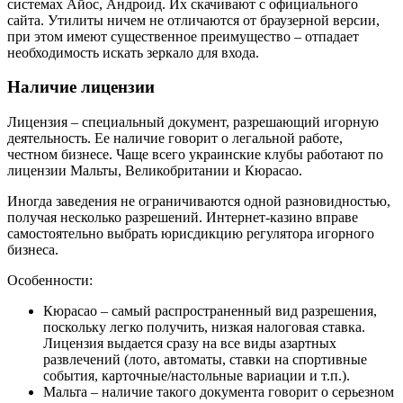
системах Айос, Андроид. Их скачивают с официального
сайта. Утилиты ничем не отличаются от браузерной версии,
при этом имеют существенное преимущество – отпадает
необходимость искать зеркало для входа.
Наличие лицензии
Лицензия – специальный документ, разрешающий игорную
деятельность. Ее наличие говорит о легальной работе,
честном бизнесе. Чаще всего украинские клубы работают по
лицензии Мальты, Великобритании и Кюрасао.
Иногда заведения не ограничиваются одной разновидностью,
получая несколько разрешений. Интернет-казино вправе
самостоятельно выбрать юрисдикцию регулятора игорного
бизнеса.
Особенности:
Кюрасао – самый распространенный вид разрешения,
поскольку легко получить, низкая налоговая ставка.
Лицензия выдается сразу на все виды азартных
развлечений (лото, автоматы, ставки на спортивные
события, карточные/настольные вариации и т.п.).
Мальта – наличие такого документа говорит о серьезном