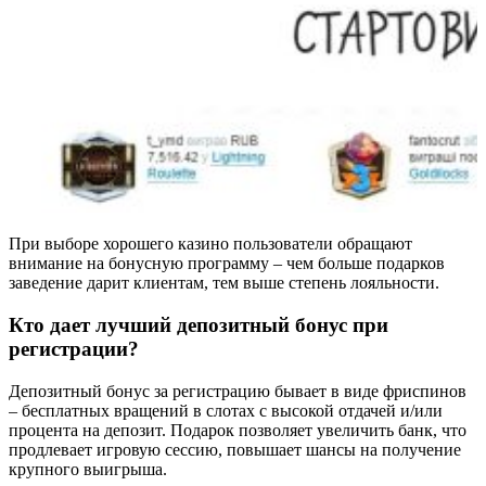
При выборе хорошего казино пользователи обращают
внимание на бонусную программу – чем больше подарков
заведение дарит клиентам, тем выше степень лояльности.
Кто дает лучший депозитный бонус при
регистрации?
Депозитный бонус за регистрацию бывает в виде фриспинов
– бесплатных вращений в слотах с высокой отдачей и/или
процента на депозит. Подарок позволяет увеличить банк, что
продлевает игровую сессию, повышает шансы на получение
крупного выигрыша.