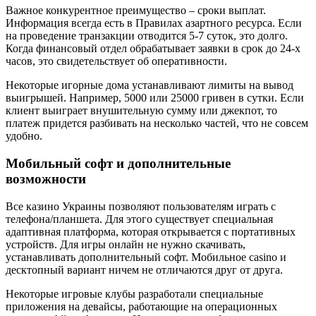
Важное конкурентное преимущество – сроки выплат.
Информация всегда есть в Правилах азартного ресурса. Если
на проведение транзакции отводится 5-7 суток, это долго.
Когда финансовый отдел обрабатывает заявки в срок до 24-х
часов, это свидетельствует об оперативности.
Некоторые игорные дома устанавливают лимиты на вывод
выигрышей. Например, 5000 или 25000 гривен в сутки. Если
клиент выиграет внушительную сумму или джекпот, то
платеж придется разбивать на несколько частей, что не совсем
удобно.
Мобильный софт и дополнительные
возможности
Все казино Украины позволяют пользователям играть с
телефона/планшета. Для этого существует специальная
адаптивная платформа, которая открывается с портативных
устройств. Для игры онлайн не нужно скачивать,
устанавливать дополнительный софт. Мобильное casino и
десктопный вариант ничем не отличаются друг от друга.
Некоторые игровые клубы разработали специальные
приложения на девайсы, работающие на операционных