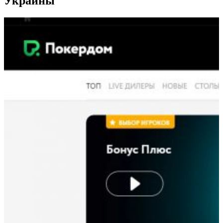
Украины