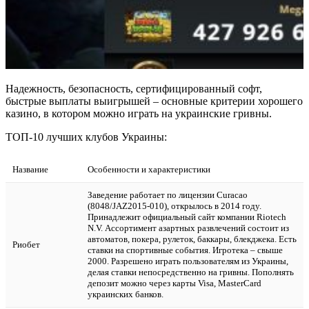
Надежность, безопасность, сертифицированный софт,
быстрые выплаты выигрышей – основные критерии хорошего
казино, в котором можно играть на украинские гривны.
ТОП-10 лучших клубов Украины:
Название
Особенности и характеристики
Заведение работает по лицензии Curacao
(8048/JAZ2015-010), открылось в 2014 году.
Принадлежит официальный сайт компании Riotech
N.V. Ассортимент азартных развлечений состоит из
автоматов, покера, рулеток, баккары, блекджека. Есть
Риобет
ставки на спортивные события. Игротека – свыше
2000. Разрешено играть пользователям из Украины,
делая ставки непосредственно на гривны. Пополнять
депозит можно через карты Visa, MasterCard
украинских банков.