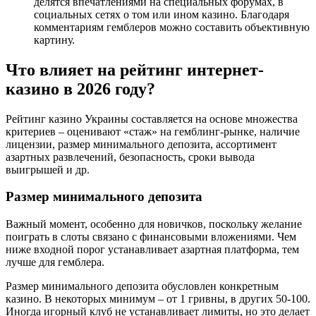
делятся впечатлениями на специальных форумах, в
социальных сетях о том или ином казино. Благодаря
комментариям гемблеров можно составить объективную
картину.
Что влияет на рейтинг интернет-
казино в 2026 году?
Рейтинг казино Украины составляется на основе множества
критериев – оценивают «стаж» на гемблинг-рынке, наличие
лицензии, размер минимального депозита, ассортимент
азартных развлечений, безопасность, сроки вывода
выигрышей и др.
Размер минимального депозита
Важный момент, особенно для новичков, поскольку желание
поиграть в слоты связано с финансовыми вложениями. Чем
ниже входной порог устанавливает азартная платформа, тем
лучше для гемблера.
Размер минимального депозита обусловлен конкретным
казино. В некоторых минимум – от 1 гривны, в других 50-100.
Иногда игорный клуб не устанавливает лимиты, но это делает