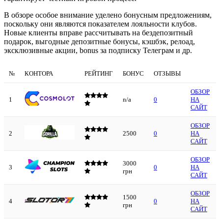
В обзоре особое внимание уделено бонусным предложениям,
поскольку они являются показателем лояльности клубов.
Новые клиенты вправе рассчитывать на бездепозитный
подарок, выгодные депозитные бонусы, кэшбэк, релоад,
эксклюзивные акции, bonus за подписку Телеграм и др.
№
КОНТОРА
РЕЙТИНГ
БОНУС
ОТЗЫВЫ
ОБЗОР
1
n/a
0
НА
САЙТ
ОБЗОР
2
2500
0
НА
САЙТ
ОБЗОР
3000
3
0
НА
грн
САЙТ
ОБЗОР
1500
4
0
НА
грн
САЙТ