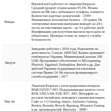
Игровой клуб работает по лицензии Кюрасао.
Средний процент отдачи казино 95,5%. Можно
играть на ПК или с мобильного телефона, планшета.
Количество азартных развлечений – 2500+.
Минимальное пополнение баланса – 20 гривен. На
Вавада
электронные кошельки выигрыши выводят до 24-х
часов, на пластиковые карты – до 3-х рабочих дней.
Верификацию для получения выплаты проходить не
обязательно. Проверка только по запросу службы
безопасности.
Заведение работает с 2016 года. Разрешение на
деятельность: Curacao 1669/JAZ. Казино принимает
гемблеров из Украины. Минимальный депозит 200
UAH. Программное обеспечение от Microgaming,
Эверум
Playtech, Yggdrasil, Endorphina, Betsoft и др. Для
жителей Украины поддерживается платежная
система Приват 24. На портале функционирует
служба поддержки – 24/7.
Лицензия Кюрасао с регистрационным номером
8048/JAZ2017-003. Поддерживаемые валюты счета:
RUB, USD, UAH, EUR, BTC, ARS. Интерфейс на
русском, английском, немецком и украинском языках.
Пин Ап
Софт от 1×2 Gaming, Amatic, Authentic Gaming,
Belatra, Betradar, Betsoft, Bgaming, Blueprint Gaming
и др. производителей. Игротека – 3000+.